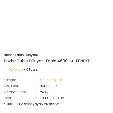
Bozkır Tahin Dünyası
Bozkır Tahin Dünyası Tahin 4600 Gr. TENEKE
(0) Yorum
- 0 Puan
Kategori
Odun Ateşinde
Stok Kodu
153.50.0017
Garanti Süresi
24 Ay
Fiyat
1.089,11 TL + KDV
*1.100,00 TL den başlayan taksitlerle!