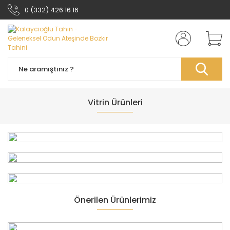
0 (332) 426 16 16
Odun Ateşinde
Vitrin Ürünleri
Çifte Kavrulmuş Bozkır Tahini
Buradan ürünlerimizi inceleyebilirsiniz.
Önerilen Ürünlerimiz
Çifte Kavrulmuş
YENİ
YENİ