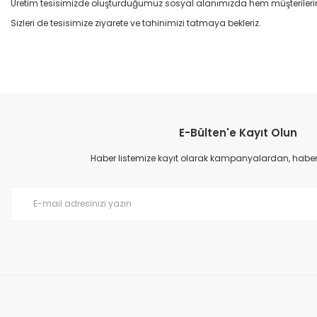
Üretim tesisimizde oluşturduğumuz sosyal alanımızda hem müşterilerimizi
Sizleri de tesisimize ziyarete ve tahinimizi tatmaya bekleriz.
Bu ürünün fiyat bilgisi, resim, ürün açıklamalarında ve diğer konular
Görüş ve önerileriniz için teşekkür ederiz.
E-Bülten'e Kayıt Olun
Ürün resmi kalitesiz, bozuk veya görüntülenemiyor.
Ürün açıklamasında eksik bilgiler bulunuyor.
Haber listemize kayıt olarak kampanyalardan, haberda
Ürün bilgilerinde hatalar bulunuyor.
Ürün fiyatı diğer sitelerden daha pahalı.
Bu ürüne benzer farklı alternatifler olmalı.