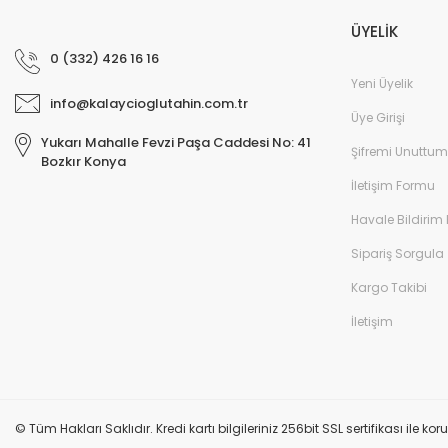
ÜYELİK
0 (332) 426 16 16
Yeni Üyelik
info@kalaycioglutahin.com.tr
Üye Girişi
Yukarı Mahalle Fevzi Paşa Caddesi No: 41
Şifremi Unuttum
Bozkır Konya
İletişim Formu
Havale Bildirim
Sipariş Sorgula
Kargo Takibi
İletişim
© Tüm Hakları Saklıdır. Kredi kartı bilgileriniz 256bit SSL sertifikası ile k