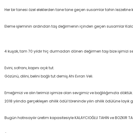
Her bir tanesi özel eleklerden tane tane geçen susamlar tahin lezzetin
Eleme işleminin ardından taş değirmenin içinden geçen susamlar Kalaycı
4 kuşak, tam 70 yıldır hiç durmadan dönen değirmen taşı bize işimizi
Evini, sofranı, kapını açık tut.
Gözünü, dilini, belini bağlı tut demiş Ahi Evran Veli.
Emeğimizi ve alın terimizi işimize olan sevgimiz ve bağlılığımızla döktük.
2018 yılında gerçekleşen ahilik ödül töreninde yılın ahilik ödülüne layık 
Bugün hatrısayılır üretim kapasitesiyle KALAYCIOĞLU TAHİN ve BOZKIR TAHİ