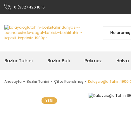
0 (332) 426 16 16
Bozkır Tahini
Bozkır Balı
Pekmez
Helva
Anasayfa
Bozkır Tahini
Çifte Kavrulmuş
Kalaycıoğlu Tahin 1900 G
YENİ