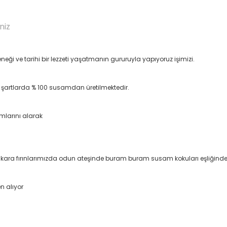
niz
neği ve tarihi bir lezzeti yaşatmanın gururuyla yapıyoruz işimizi.
k şartlarda % 100 susamdan üretilmektedir.
amlarını alarak
 kara fırınlarımızda odun ateşinde buram buram susam kokuları eşliğind
n alıyor