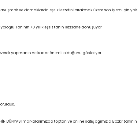
e kavuşmak ve damaklarda eşsiz lezzetini bırakmak üzere son işlem için yol
oğlu Tahinin 70 yıllık eşsiz tahin lezzetine dönüşüyor.
 severek yapmanın ne kadar önemli olduğunu gösteriyor.
görüldük.
N DÜNYASI markalarımızda toptan ve online satış ağımızla Bozkır tahinini Tü