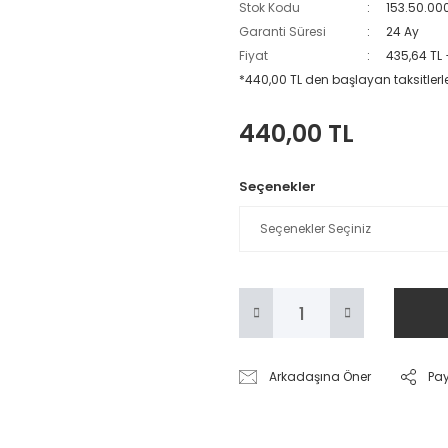
Stok Kodu
153.50.00
Garanti Süresi
24 Ay
Fiyat
435,64 TL
*440,00 TL den başlayan taksitlerl
440,00 TL
Seçenekler
Arkadaşına Öner
Pa