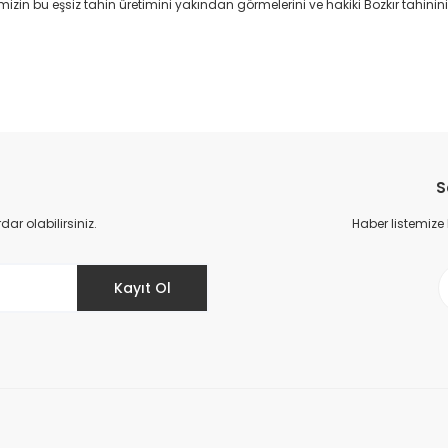
n bu eşsiz tahin üretimini yakından görmelerini ve hakiki Bozkır tahinini t
da yetersiz gördüğünüz noktaları öneri formunu kullanarak tarafımıza il
Bu ürüne ilk yorumu siz yapın!
S
Yorum Yaz
r olabilirsiniz.
Haber listemize
Kayıt Ol
Gönder