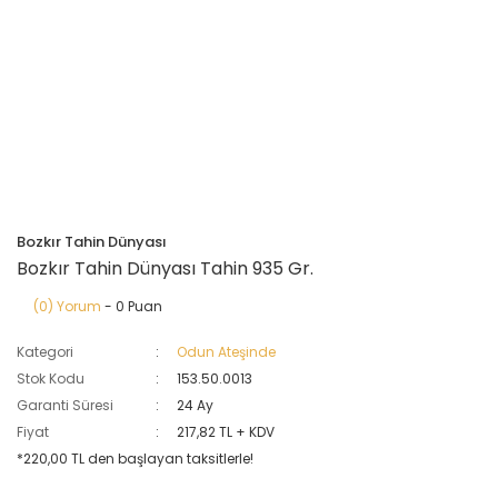
Bozkır Tahin Dünyası
Bozkır Tahin Dünyası Tahin 935 Gr.
(0) Yorum
- 0 Puan
Kategori
Odun Ateşinde
Stok Kodu
153.50.0013
Garanti Süresi
24 Ay
Fiyat
217,82 TL + KDV
*220,00 TL den başlayan taksitlerle!