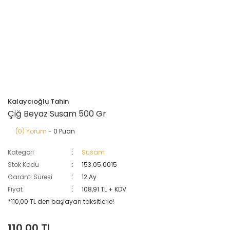
Kalaycıoğlu Tahin
Çiğ Beyaz Susam 500 Gr
(0) Yorum
- 0 Puan
Kategori
Susam
Stok Kodu
153.05.0015
Garanti Süresi
12 Ay
Fiyat
108,91 TL + KDV
*110,00 TL den başlayan taksitlerle!
110,00 TL