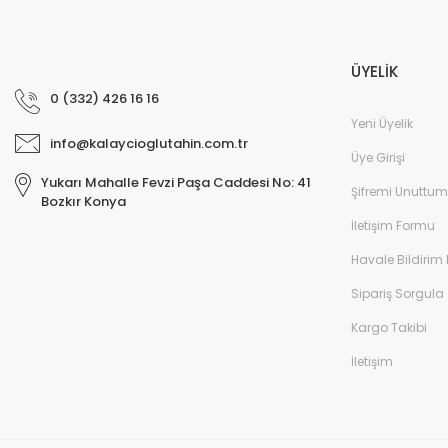
ÜYELİK
0 (332) 426 16 16
Yeni Üyelik
info@kalaycioglutahin.com.tr
Üye Girişi
Yukarı Mahalle Fevzi Paşa Caddesi No: 41
Şifremi Unuttum
Bozkır Konya
İletişim Formu
Havale Bildirim
Sipariş Sorgula
Kargo Takibi
İletişim