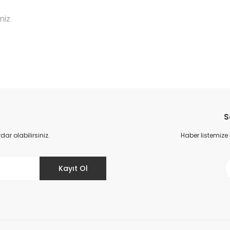
niz
da yetersiz gördüğünüz noktaları öneri formunu kullanarak tarafımıza il
Bu ürüne ilk yorumu siz yapın!
S
Yorum Yaz
r olabilirsiniz.
Haber listemize
Kayıt Ol