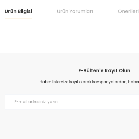
Ürün Bilgisi
Ürün Yorumları
Önerileri
Bu ürünün fiyat bilgisi, resim, ürün açıklamalarında ve diğer konular
Görüş ve önerileriniz için teşekkür ederiz.
E-Bülten'e Kayıt Olun
Ürün resmi kalitesiz, bozuk veya görüntülenemiyor.
Ürün açıklamasında eksik bilgiler bulunuyor.
Haber listemize kayıt olarak kampanyalardan, haberda
Ürün bilgilerinde hatalar bulunuyor.
Ürün fiyatı diğer sitelerden daha pahalı.
Bu ürüne benzer farklı alternatifler olmalı.