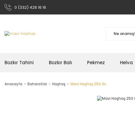
0 (332) 426 16 16
Bozkır Tahini
Bozkır Balı
Pekmez
Helva
Anasayfa
Baharatlar
Haşhaş
Mavi Haşhaş 250 Gr.