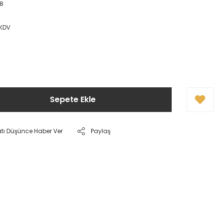
18
 KDV
Sepete Ekle
atı Düşünce Haber Ver
Paylaş