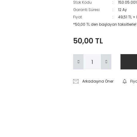
Stok Kodu
153.05.00
Garanti Süresi
12 Ay
Fiyat
49,51 TL +
*50,00 TL den başlayan taksitlerle!
50,00 TL
Arkadaşına Öner
Fiy